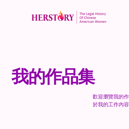
我的作品集
歡迎瀏覽我的作
於我的工作內容