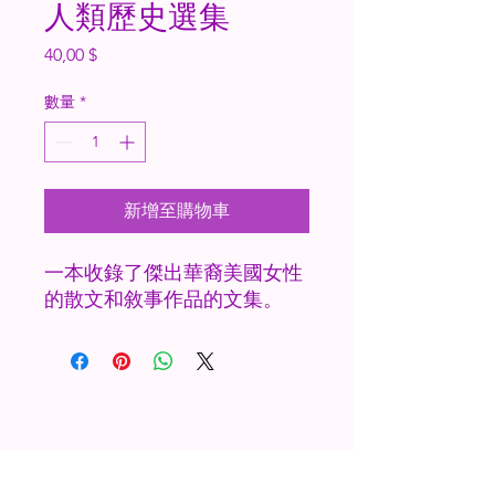
人類歷史選集
價
40,00 $
格
數量
*
新增至購物車
一本收錄了傑出華裔美國女性
的散文和敘事作品的文集。
Herstory: The Legal